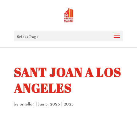
Select Page
SANT JOAN A LOS
ANGELES
by
ornellat
|
Jun 5, 2025
|
2025