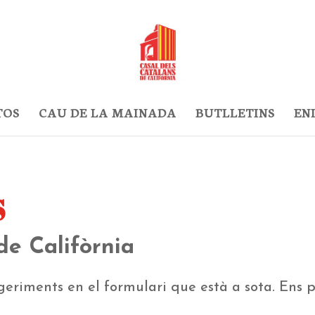
TOS
CAU DE LA MAINADA
BUTLLETINS
EN
S
de Califòrnia
uggeriments en el formulari que està a sota. Ens