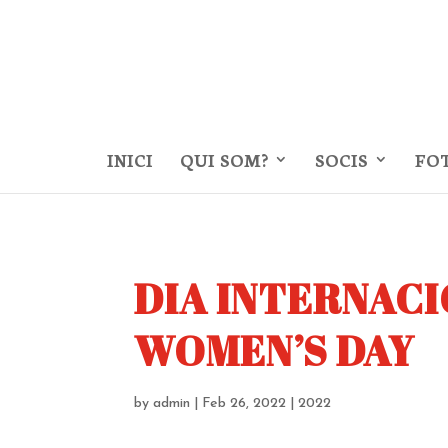
INICI
QUI SOM?
SOCIS
FO
DIA INTERNACI
WOMEN’S DAY
by
admin
|
Feb 26, 2022
|
2022